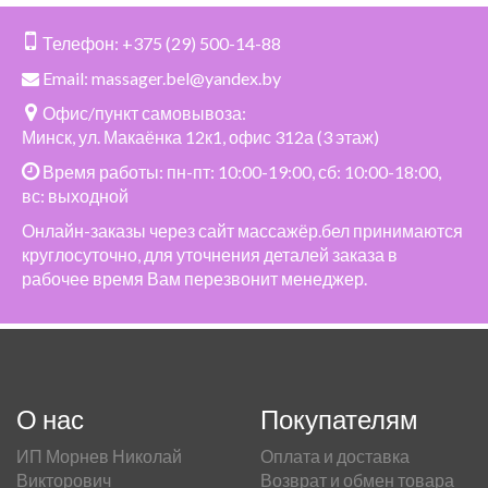
Телефон:
+375 (29) 500-14-88
Email:
massager.bel@yandex.by
Офис/пункт самовывоза:
Минск, ул. Макаёнка 12к1, офис 312а (3 этаж)
Время работы: пн-пт: 10:00-19:00, сб: 10:00-18:00,
вс: выходной
Онлайн-заказы через сайт массажёр.бел принимаются
круглосуточно, для уточнения деталей заказа в
рабочее время Вам перезвонит менеджер.
О нас
Покупателям
ИП Морнев Николай
Оплата и доставка
Викторович
Возврат и обмен товара